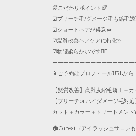
🌈こだわりポイント🌈
☑︎ブリーチ毛/ダメージ毛も縮毛矯
☑︎ショートヘアが得意✂️
☑︎髪質改善ヘアケアに特化✨
☑︎物腰柔らかいです🙇‍♂️
ーーーーーーーーーーーーーーー
📱ご予約はプロフィールURLから
【髪質改善】高難度縮毛矯正＋カッ
【ブリーチorハイダメージ毛対応
カット＋カラー＋トリートメント¥1
🏠Corest（アイラッシュサロン