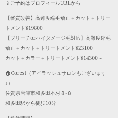
📱ご予約はプロフィールURLから
【髪質改善】高難度縮毛矯正＋カット＋トリー
トメント¥19800
【ブリーチorハイダメージ毛対応】高難度縮毛
矯正＋カット＋トリートメント¥23100
カット＋カラー＋トリートメント¥14300～
🏠Corest（アイラッシュサロンもございます
♪）
佐賀県唐津市和多田本村８‐８
和多田駅から徒歩10分
【営業時間】