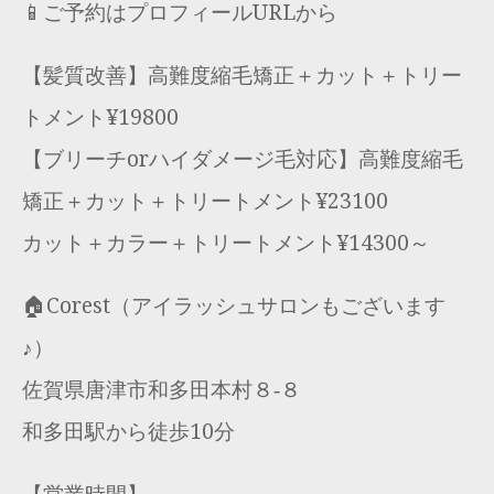
📱ご予約はプロフィールURLから
【髪質改善】高難度縮毛矯正＋カット＋トリー
トメント¥19800
【ブリーチorハイダメージ毛対応】高難度縮毛
矯正＋カット＋トリートメント¥23100
カット＋カラー＋トリートメント¥14300～
🏠Corest（アイラッシュサロンもございます
♪）
佐賀県唐津市和多田本村８‐８
和多田駅から徒歩10分
【営業時間】