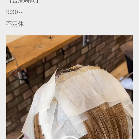
9:30～
不定休
動
画
プ
レ
ー
ヤ
ー