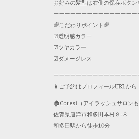
お好みの髪型は右側の保存ボタン
ーーーーーーーーーーーーーーー
🌈こだわりポイント🌈
☑︎透明感カラー
☑︎ツヤカラー
☑︎ダメージレス
ーーーーーーーーーーーーーーー
📱ご予約はプロフィールURLから
🏠Corest（アイラッシュサロン
佐賀県唐津市和多田本村８‐８
和多田駅から徒歩10分