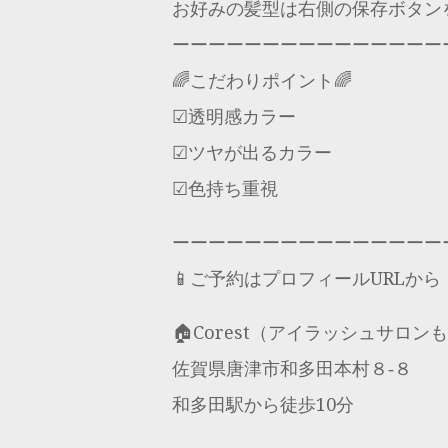
お好みの髪型は右側の保存ボタン
ーーーーーーーーーーーーーーー
🌈こだわりポイント🌈
☑︎透明感カラー
︎︎︎︎☑︎ツヤが出るカラー
︎︎︎︎︎︎☑︎色持ち重視
ーーーーーーーーーーーーーーー
📱ご予約はプロフィールURLから
🏠Corest（アイラッシュサロン
佐賀県唐津市和多田本村８‐８
和多田駅から徒歩10分