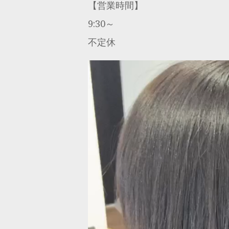
【営業時間】
9:30～
不定休
動
画
プ
レ
ー
ヤ
ー