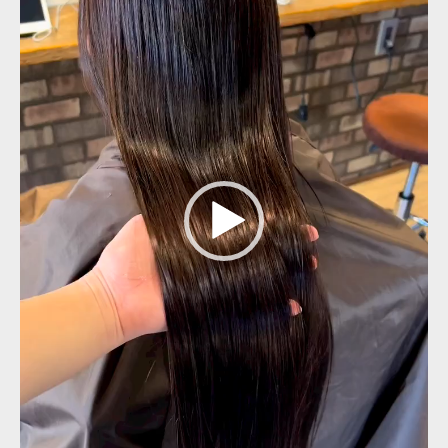
ー
ヤ
ー