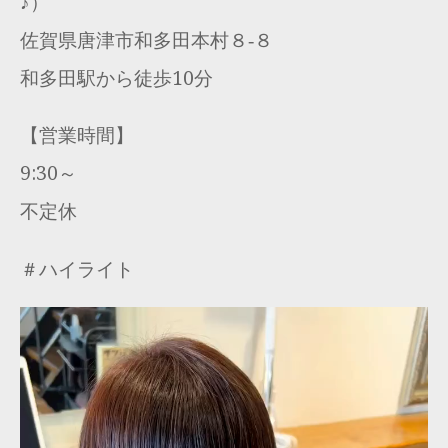
♪）
佐賀県唐津市和多田本村８‐８
和多田駅から徒歩10分
【営業時間】
9:30～
不定休
＃ハイライト
動
画
プ
レ