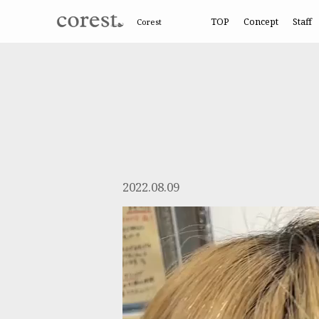
TOP
Concept
Staff
Corest
2022.08.09
動
画
プ
レ