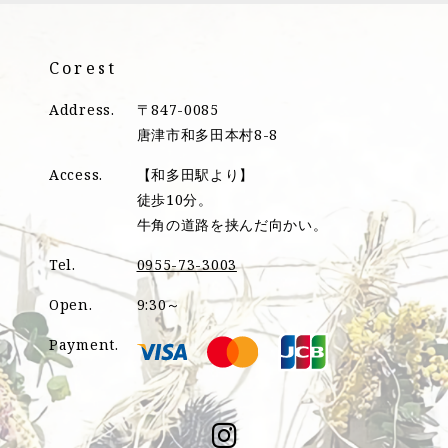
Corest
Address.
〒847-0085
唐津市和多田本村8-8
Access.
【和多田駅より】
徒歩10分。
牛角の道路を挟んだ向かい。
Tel.
0955-73-3003
Open.
9:30～
Payment.