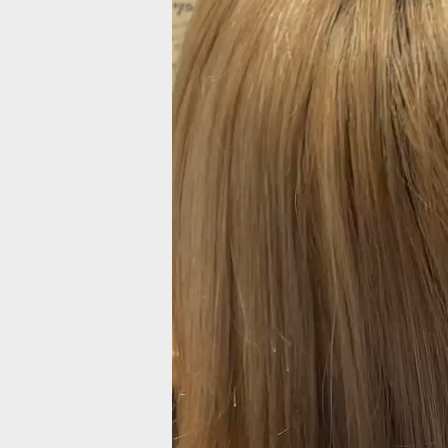
ー
ヤ
ー