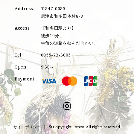
Address.
〒847-0085
唐津市和多田本村8-8
Access.
【和多田駅より】
徒歩10分。
牛角の道路を挟んだ向かい。
Tel.
0955-73-3003
Open.
9:30～
Payment.
サイトポリシー
© Copyright Corest. All rights reserved.