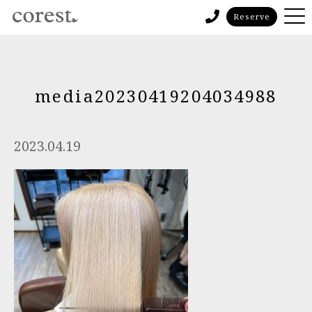
Reserve
media20230419204034988
2023.04.19